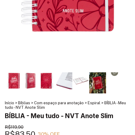
Início
>
Bíblias
>
Com espaço para anotação
>
Espiral
>
BÍBLIA - Meu
tudo - NVT Anote Slim
BÍBLIA - Meu tudo - NVT Anote Slim
R$119,90
R$83,50
30
% OFF