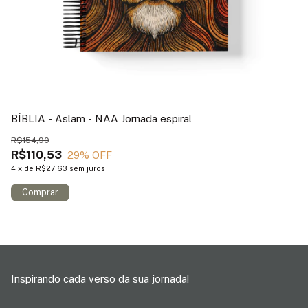
BÍBLIA - Aslam - NAA Jornada espiral
BÍ
R$154,90
R
R$110,53
29
% OFF
4
4
x
de
R$27,63
sem juros
Inspirando cada verso da sua jornada!