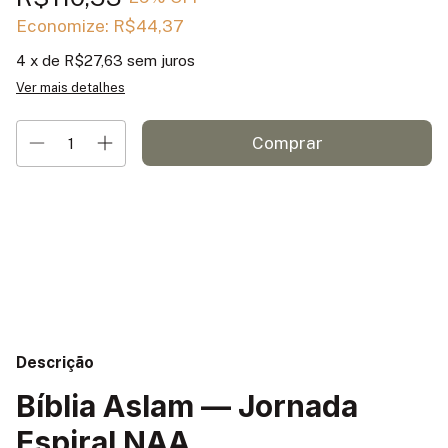
Economize:
R$44,37
4
x de
R$27,63
sem juros
Ver mais detalhes
Entregas para o CEP:
Alterar CEP
Calcular
Descrição
Bíblia Aslam — Jornada
Espiral NAA