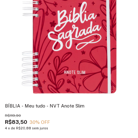
BÍBLIA - Meu tudo - NVT Anote Slim
BÍ
R$119,90
R$83,50
30
% OFF
R$
4
x
de
R$20,88
sem juros
R
4