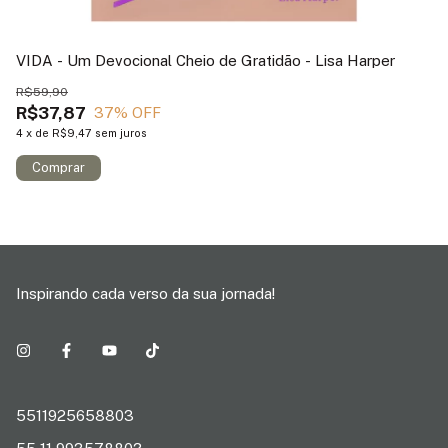
VIDA - Um Devocional Cheio de Gratidão - Lisa Harper
R$59,90
R$37,87
37
% OFF
4
x
de
R$9,47
sem juros
Inspirando cada verso da sua jornada!
5511925658803