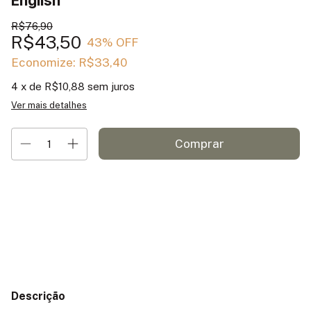
English
R$76,90
R$43,50
43
% OFF
Economize:
R$33,40
4
x de
R$10,88
sem juros
Ver mais detalhes
Entregas para o CEP:
Alterar CEP
Calcular
Descrição